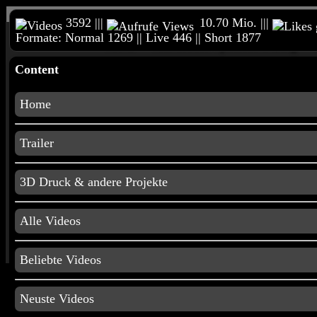
3592 |||
10.70 Mio. |||
Formate: Normal 1269 || Live 446 || Short 1877
Home
Reimeckers Spielesammlung
Content
3D Druck
Home
Anima
Trailer
3D Druck & andere Projekte
Mikrocontroller
Alle Videos
Unterh
Beliebte Videos
Neuste Videos
< <
Film und Animationen