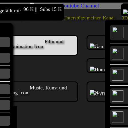
96 K ||| Subs 15 K
Online Shop
Merchandise
Unterstützt meinen Kanal
3D 
Film und
G
tionen
Music, Kunst und
altung
und Wissenschaft