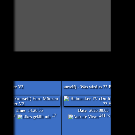
eimecker TV (Do It Yourself) - Was wird es ?? Final
Reimecker TV (Do 
.08.06
Time
14:26:55
Date
2026.08.05
Time
02:48
111
17
241
(+111)
(+241)