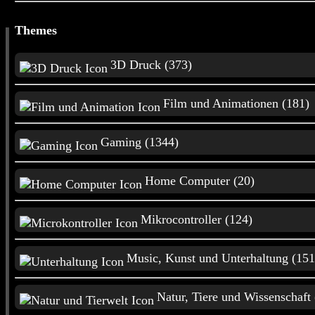
Themes
2
3D Druck (373)
Film und Animationen (181)
2 Robots No Goal - Nerd in Space
64
Gaming (1344)
Home Computer (20)
Mikrocontroller (124)
Music, Kunst und Unterhaltung (151
3
Natur, Tiere und Wissenschaft 