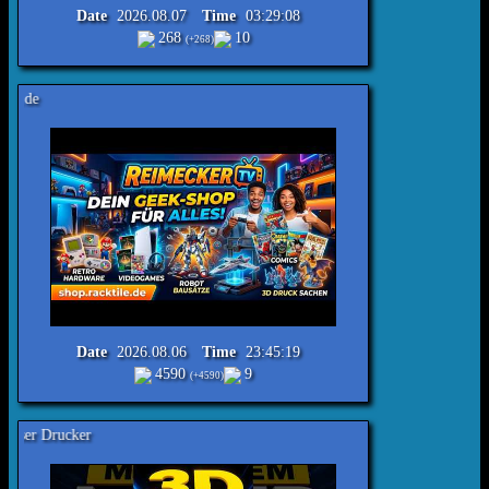
Date
2026.08.07
Time
03:29:08
268
10
(+268)
Reimecker TV - Online Shop shop.
Date
2026.08.06
Time
23:45:19
4590
9
(+4590)
Reimecker TV - 3D druck