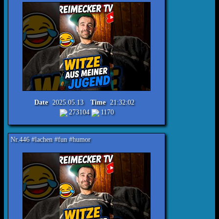
Date
2025.05.13
Time
21:32:02
273104
1170
hen #fun #humor