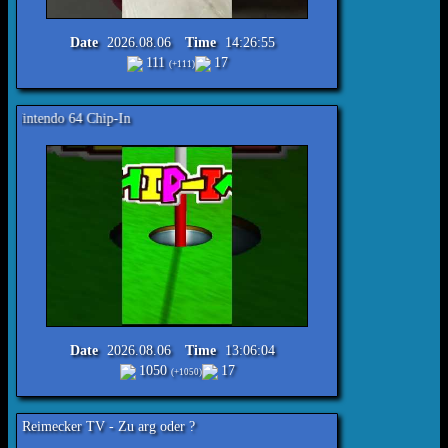
Date
2026.08.06
Time
14:26:55
111
17
(+111)
Chip-In
Date
2026.08.06
Time
13:06:04
1050
17
(+1050)
Reimecker TV - Zu arg oder ?