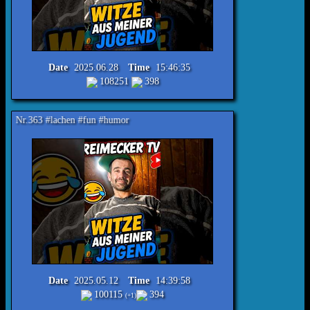
Date
2025.06.28
Time
15:46:35
108251
398
chen #fun #humor
Date
2025.05.12
Time
14:39:58
100115
394
(+1)