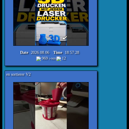
Date
2026.08.06
Time
18:57:28
969
12
(+969)
Reimecker TV (Do It