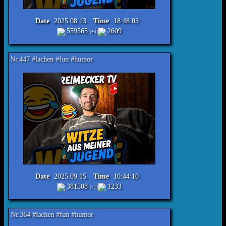
Date
2025.08.13
Time
18:48:03
559565
2609
(+3)
hen #fun #humor
Date
2025.09.15
Time
10:44:10
381508
1233
(+1)
hen #fun #humor