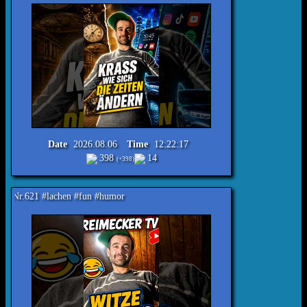
Date
2026.08.06
Time
12:22:17
398
14
(+398)
hen #fun #humor