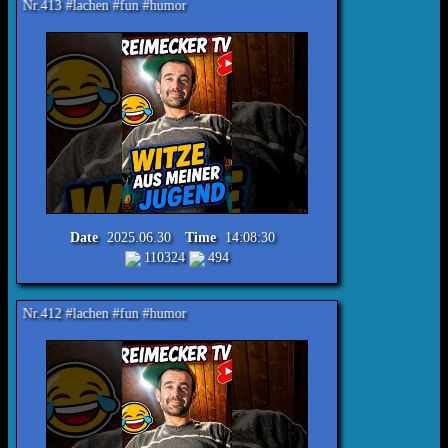
chen #fun #humor
Date
2025.06.30
Time
14:08:30
110324
494
chen #fun #humor