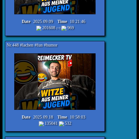
Date
2025.09.09
Time
10:21:46
201608
969
(+1)
hen #fun #humor
Date
2025.09.18
Time
10:58:03
135041
532