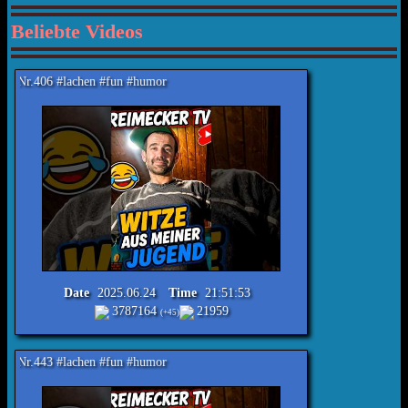
Beliebte Videos
hen #fun #humor
Date
2025.06.24
Time
21:51:53
3787164
21959
(+45)
hen #fun #humor