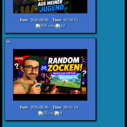
Date
2026.08.06
Time
02:58:55
916
12
(+916)
Reimecker TV - Random Gaming
Date
2026.08.06
Time
00:01:14
25
9
(+25)