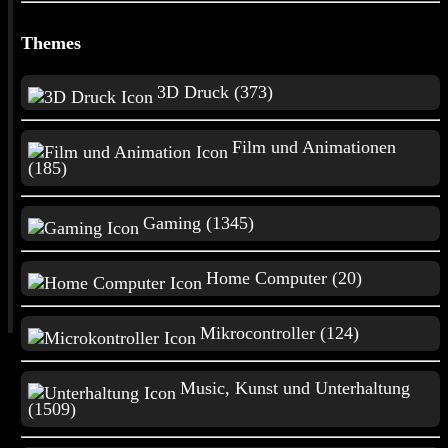
Home Computer
Themes
Mikrocontroller
3D Druck (373)
Film und Animationen
Music, Kunst und
(185)
Unterhaltung
Gaming (1345)
Natur, Tiere
Home Computer (20)
und Wissenschaft
Mikrocontroller (124)
Gameplay Switch
Music, Kunst und Unterhaltung
(1509)
(
All
) (
Normal
) (
Live
) (
Short
)
39