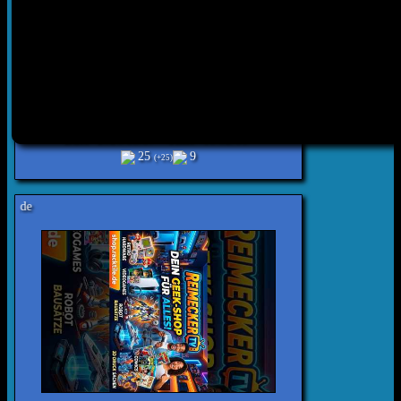
Date
2026.08.07
Time
10:52:06
25
9
(+25)
Reimecker TV - Online Shop shop.