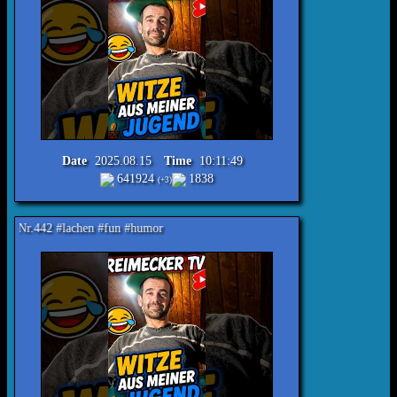
Date
2025.08.15
Time
10:11:49
641924
1838
(+3)
hen #fun #humor