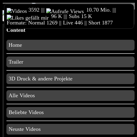
3592 |||
10.70 Mio. |||
96 K ||| Subs 15 K
Home
Reimeckers Spielesammlung
Online Shop
Formate: Normal 1269 || Live 446 || Short 1877
Merchandise
Unterstützt meinen Kanal
3D Druck &
Content
andere Projekte
Impressum
Home
3D Druck
Trailer
3D Druck & andere Projekte
Film und
Animationen
Alle Videos
Beliebte Videos
Gaming
Neuste Videos