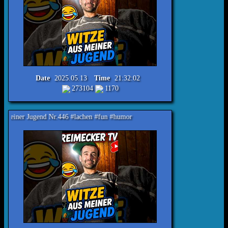
Date
2025.05.13
Time
21:32:02
273104
1170
end Nr.446 #lachen #fun #humor