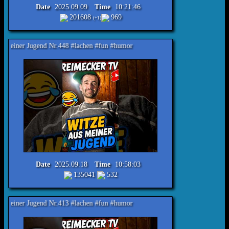
Date
2025.09.09
Time
10:21:46
201608
969
(+1)
end Nr.448 #lachen #fun #humor
Date
2025.09.18
Time
10:58:03
135041
532
end Nr.413 #lachen #fun #humor