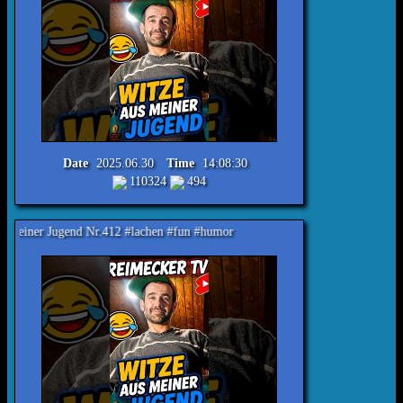
Date
2025.06.30
Time
14:08:30
110324
494
end Nr.412 #lachen #fun #humor