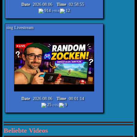
Date
2026.08.06
Time
02:58:55
914
12
(+914)
tream
Date
2026.08.06
Time
00:01:14
25
9
(+25)
Beliebte Videos