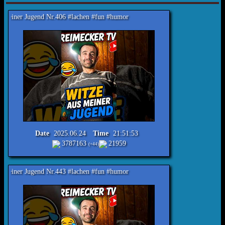
nd Nr.406 #lachen #fun #humor
Date
2025.06.24
Time
21:51:53
3787163
21959
(+44)
nd Nr.443 #lachen #fun #humor