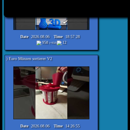
Date
2026.08.06
Time
18:57:28
958
12
(+958)
nzen sortierer V2
Date
2026.08.06
Time
14:26:55