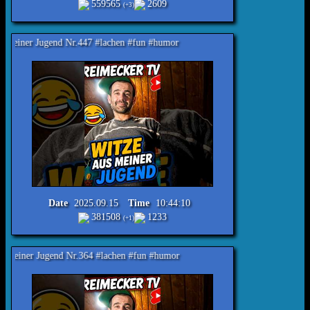
559565
2609
(+3)
end Nr.447 #lachen #fun #humor
Date
2025.09.15
Time
10:44:10
381508
1233
(+1)
end Nr.364 #lachen #fun #humor