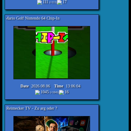
111
17
(+111)
f Nintendo 64 Chip-In
Date
2026.08.06
Time
13:06:04
1045
16
(+1045)
Reimecker TV - Zu arg oder ?