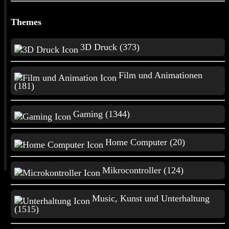
Home Computer
Themes
Mikrocontroller
3D Druck (373)
Film und Animationen
Music, Kunst und
(181)
Unterhaltung
Gaming (1344)
Natur, Tiere
Home Computer (20)
und Wissenschaft
Mikrocontroller (124)
Live - Castlevania Portrait of Ruin
Music, Kunst und Unterhaltung
(1515)
(
All
) (
Normal
) (
Live
) (
Short
)
6