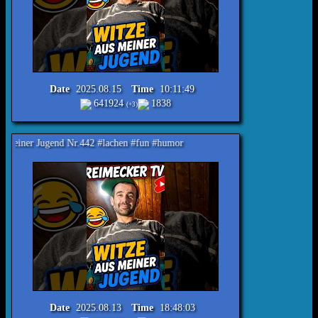
Date
2025.08.15
Time
10:11:49
641924
1838
(+3)
end Nr.442 #lachen #fun #humor
Date
2025.08.13
Time
18:48:03