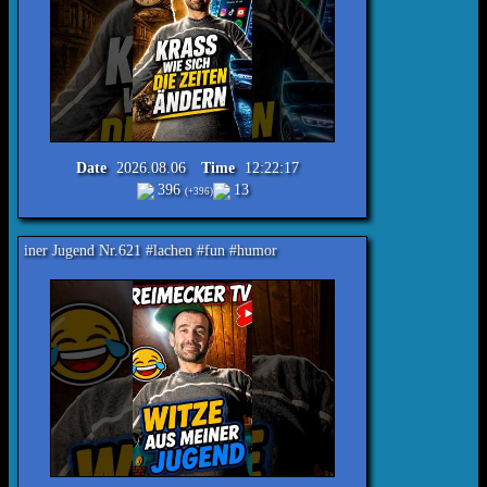
Date
2026.08.06
Time
12:22:17
396
13
(+396)
nd Nr.621 #lachen #fun #humor