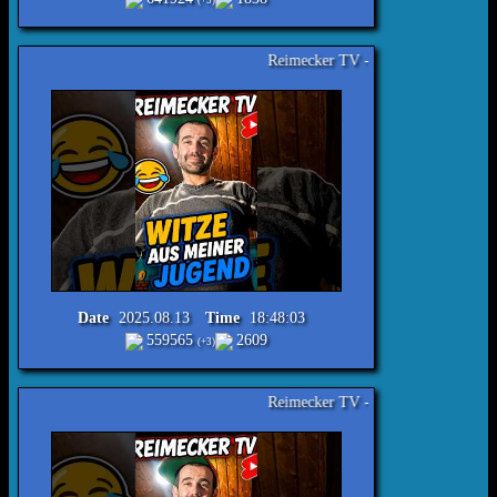
(+3)
Reimecker TV - Witze aus meiner Jugend Nr.442 #lach
Date
2025.08.13
Time
18:48:03
559565
2609
(+3)
Reimecker TV - Witze aus meiner Jugend Nr.447 #lach