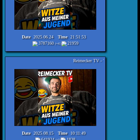
Date
2025.06.24
Time
21:51:53
3787160
21959
(+41)
Reimecker TV - Witze aus meiner Jugend Nr.443 #lachen
Date
2025.08.15
Time
10:11:49
641924
1838