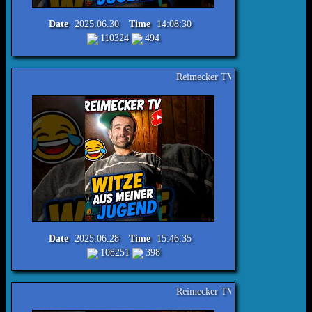
Date
2025.06.30
Time
14:08:30
110324
494
Reimecker TV - Witze aus meiner Jugend Nr.412 #lac
Date
2025.06.28
Time
15:46:35
108251
398
Reimecker TV - Witze aus meiner Jugend Nr.363 #lac