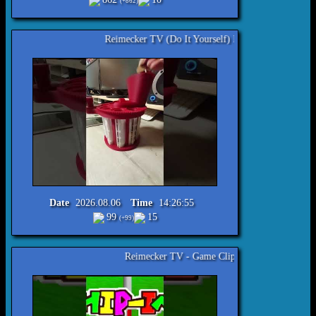
(+862)
Reimecker TV (Do It Yourself) Euro Münzen sortierer V2
Date
2026.08.06
Time
14:26:55
99
15
(+99)
Reimecker TV - Game Clip : Mario Golf Nintendo 64 Chip-In