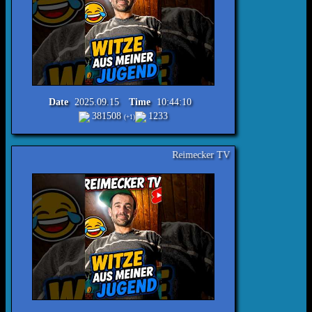
Date
2025.09.15
Time
10:44:10
381508
1233
(+1)
Reimecker TV - Witze aus meiner Jugend Nr.364 #lach