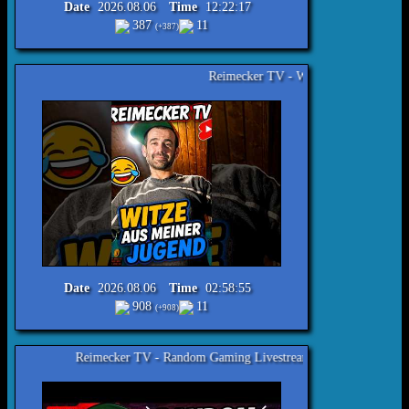
Date
2026.08.06
Time
12:22:17
387
11
(+387)
Reimecker TV - Witze aus meiner Jugend Nr.621 #lachen 
Date
2026.08.06
Time
02:58:55
908
11
(+908)
cker TV - Random Gaming Livestream