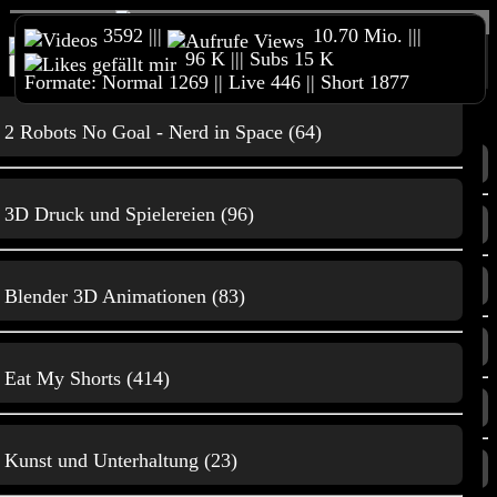
3592 |||
10.70 Mio. |||
96 K ||| Subs 15 K
Home
Reimeckers Spielesammlung
Online Shop
Formate: Normal 1269 || Live 446 || Short 1877
Merchandise
Unterstützt meinen Kanal
3D Druck &
Content
andere Projekte
Impressum
2 Robots No Goal - Nerd in Space (64)
Home
3D Druck
3D Druck und Spielereien (96)
Trailer
3D Druck & andere Projekte
Film und
Blender 3D Animationen (83)
Animationen
Alle Videos
Eat My Shorts (414)
Beliebte Videos
Gaming
Kunst und Unterhaltung (23)
Neuste Videos