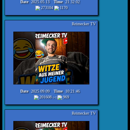
Date
2025.05.13
Time
21:32:02
273104
1170
Reimecker TV - Witze aus meiner Jugend Nr.446 #lach
Date
2025.09.09
Time
10:21:46
201608
969
(+1)
Reimecker TV - Witze aus meiner Jugend Nr.448 #lach