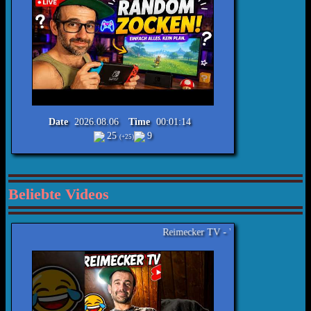
Date
2026.08.06
Time
00:01:14
25
9
(+25)
Beliebte Videos
Reimecker TV - Witze aus meiner Jugend Nr.406 #lachen