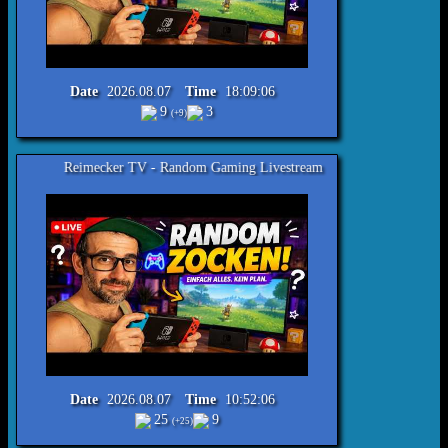
Date
2026.08.07
Time
18:09:06
9
3
(+9)
er TV - Random Gaming Livestream
Date
2026.08.07
Time
10:52:06
25
9
(+25)