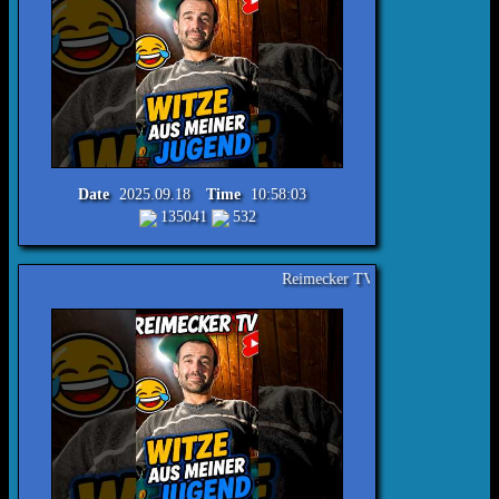
Date
2025.09.18
Time
10:58:03
135041
532
Reimecker TV - Witze aus meiner Jugend Nr.413 #lac