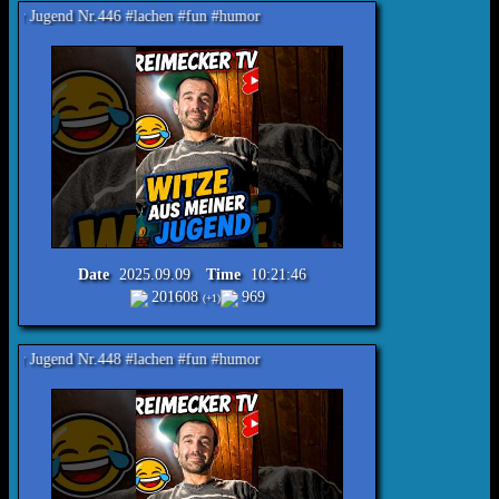
r.446 #lachen #fun #humor
Date
2025.09.09
Time
10:21:46
201608
969
(+1)
r.448 #lachen #fun #humor