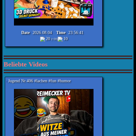
Date
2026.08.04
Time
23:56:41
20
10
(+20)
Beliebte Videos
r.406 #lachen #fun #humor