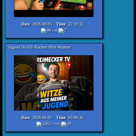
Date
2026.08.05
Time
22:29:32
46
7
(+46)
r.620 #lachen #fun #humor
Date
2026.08.05
Time
03:06:36
1262
18
(+1262)