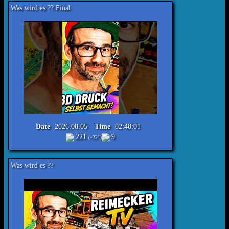
s ?? Final
Date
2026.08.05
Time
02:48:01
221
9
(+221)
s ??