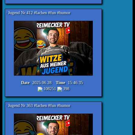
r.412 #lachen #fun #humor
Date
2025.06.28
Time
15:46:35
108251
398
r.363 #lachen #fun #humor