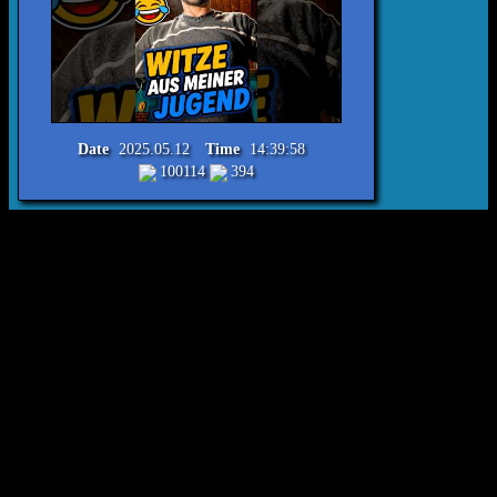
Date
2025.05.12
Time
14:39:58
100114
394