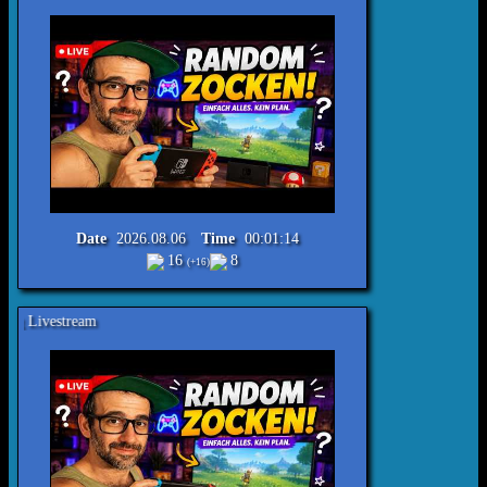
Date
2026.08.06
Time
00:01:14
16
8
(+16)
Reimecker TV - Rand