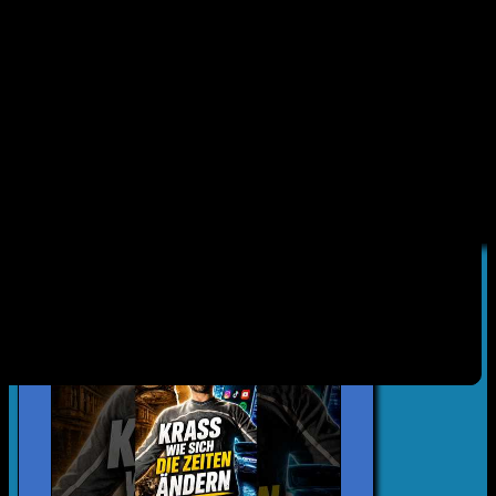
Date
2026.08.06
Time
13:06:04
1024
13
(+1024)
Reimecker TV - Zu arg oder ?