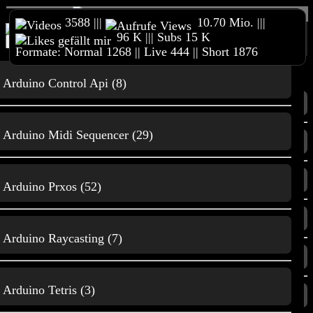
3588 |||
10.70 Mio. |||
96 K ||| Subs 15 K
Home
Reimeckers Spielesammlung
Online Shop
Formate: Normal 1268 || Live 444 || Short 1876
Merchandise
Unterstützt meinen Kanal
3D Druck &
Content
andere Projekte
Impressum
Arduino Control Api (8)
Home
3D Druck
Arduino Midi Sequencer (29)
Trailer
3D Druck & andere Projekte
Film und
Arduino Prxos (52)
Animationen
Alle Videos
Arduino Raycasting (7)
Beliebte Videos
Gaming
Arduino Tetris (3)
Neuste Videos