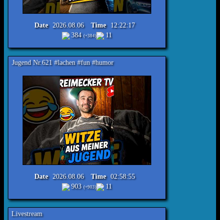
Date
2026.08.06
Time
12:22:17
384
11
(+384)
.621 #lachen #fun #humor
Date
2026.08.06
Time
02:58:55
903
11
(+903)
Reimecker TV - Rando