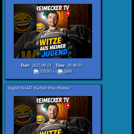
Date
2025.08.13
Time
18:48:03
559565
2609
(+3)
r.447 #lachen #fun #humor