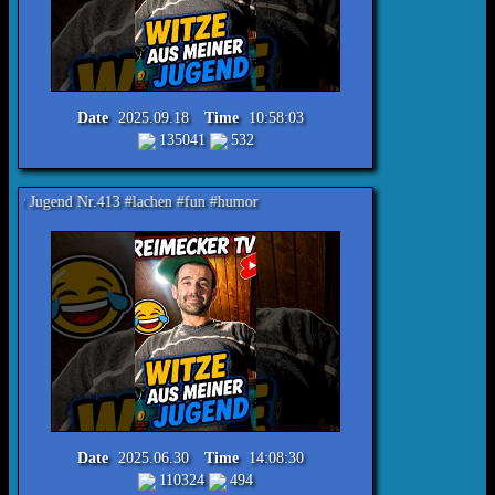
Date
2025.09.18
Time
10:58:03
135041
532
r.413 #lachen #fun #humor
Date
2025.06.30
Time
14:08:30
110324
494