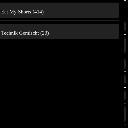
Home Computer
Eat My Shorts (414)
Themes
Mikrocontroller
3D Druck (373)
Technik Gemischt (23)
Film und Animationen
Music, Kunst und
(181)
Unterhaltung
Gaming (1342)
Natur, Tiere
Home Computer (20)
und Wissenschaft
Mikrocontroller (124)
Music, Kunst und Unterhaltung
< <
Mikrocontroller
(1513)