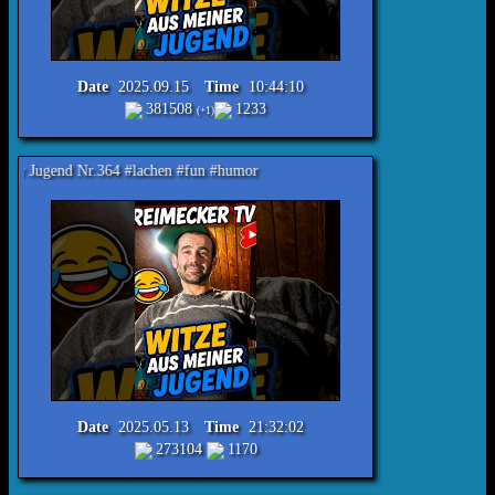
Date
2025.09.15
Time
10:44:10
381508
1233
(+1)
r.364 #lachen #fun #humor
Date
2025.05.13
Time
21:32:02
273104
1170