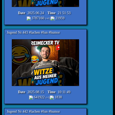
Date
2025.06.24
Time
21:51:53
3787160
21959
(+41)
r.443 #lachen #fun #humor
Date
2025.08.15
Time
10:11:49
641922
1838
(+1)
r.442 #lachen #fun #humor