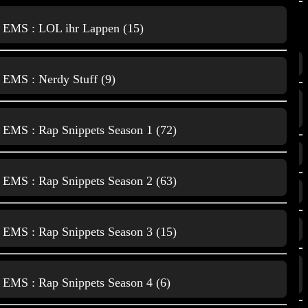
Home Computer
EMS : LOL ihr Lappen (15)
Themes
Mikrocontroller
3D Druck (373)
EMS : Nerdy Stuff (9)
Film und Animationen
Music, Kunst und
(181)
Unterhaltung
EMS : Rap Snippets Season 1 (72)
Gaming (1344)
EMS : Rap Snippets Season 2 (63)
Natur, Tiere
Home Computer (20)
und Wissenschaft
Mikrocontroller (124)
EMS : Rap Snippets Season 3 (15)
Music, Kunst und Unterhaltung
< <
Music, Kunst und
(1515)
EMS : Rap Snippets Season 4 (6)
Unterhaltung