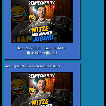
Date
2025.09.15
Time
10:44:10
381508
1233
(+1)
 Nr.364 #lachen #fun #humor