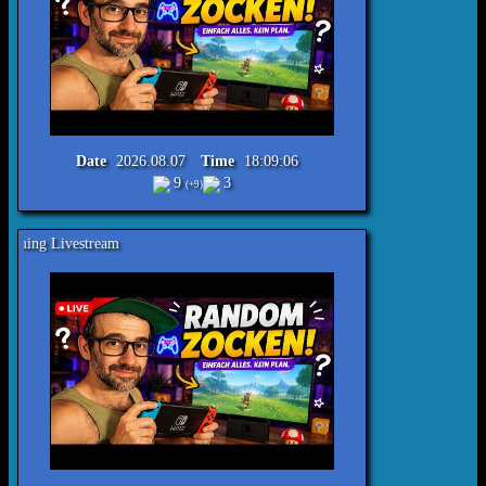
Date
2026.08.07
Time
18:09:06
9
3
(+9)
Reimecker TV - Ra