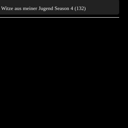
Witze aus meiner Jugend Season 4 (132)
E
Eat My Shorts
414
EMS : Jokes about web trolls
81