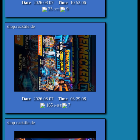
Date
2026.08.07
Time
10:52:06
25
9
(+25)
Reimecker TV - Onli
Date
2026.08.07
Time
03:29:08
165
7
(+165)
Reimecker TV - Onli