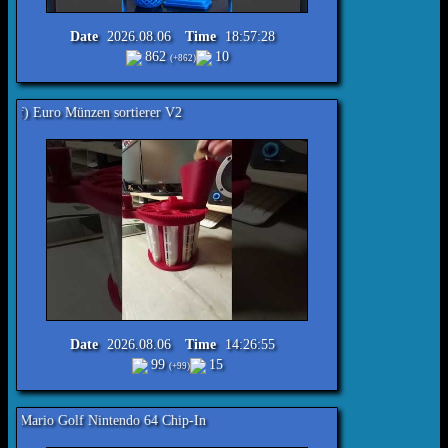
Date
2026.08.06
Time
18:57:28
862
10
(+862)
en sortierer V2
Date
2026.08.06
Time
14:26:55
99
15
(+99)
Nintendo 64 Chip-In