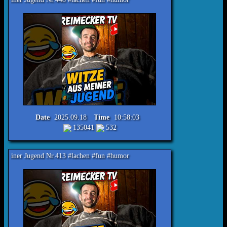
Date
2025.09.18
Time
10:58:03
135041
532
 Nr.413 #lachen #fun #humor