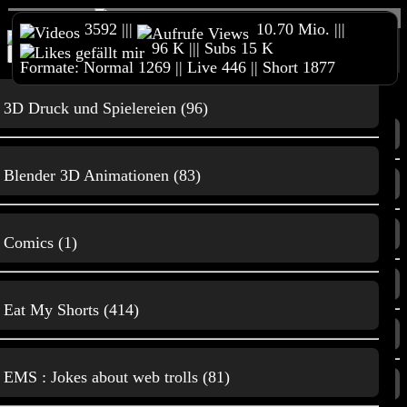
3592 |||
10.70 Mio. |||
96 K ||| Subs 15 K
Home
Reimeckers Spielesammlung
Online Shop
Formate: Normal 1269 || Live 446 || Short 1877
Merchandise
Unterstützt meinen Kanal
3D Druck &
Content
andere Projekte
Impressum
3D Druck und Spielereien (96)
Home
3D Druck
Blender 3D Animationen (83)
Trailer
3D Druck & andere Projekte
Film und
Comics (1)
Animationen
Alle Videos
Eat My Shorts (414)
Beliebte Videos
Gaming
EMS : Jokes about web trolls (81)
Neuste Videos