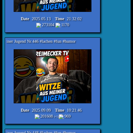
Date
2025.05.13
Time
21:32:02
273104
1170
 Nr.446 #lachen #fun #humor
Date
2025.09.09
Time
10:21:46
201608
969
(+1)
 Nr.448 #lachen #fun #humor