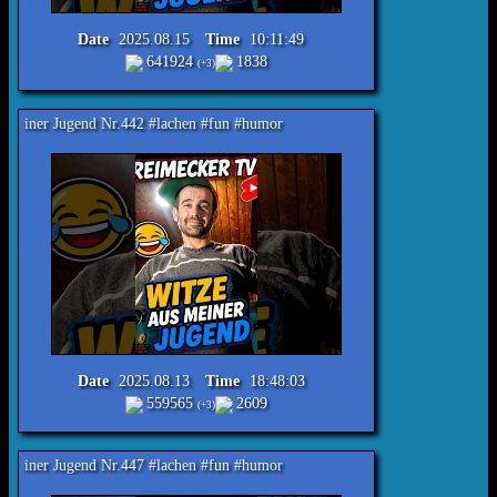
Date
2025.08.15
Time
10:11:49
641924
1838
(+3)
 Nr.442 #lachen #fun #humor
Date
2025.08.13
Time
18:48:03
559565
2609
(+3)
 Nr.447 #lachen #fun #humor