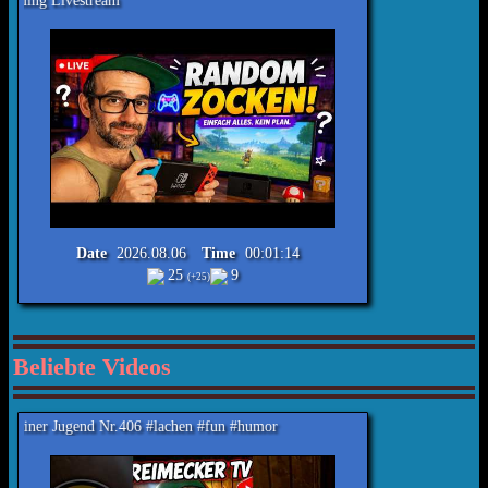
Reimecker TV - Ra
Date
2026.08.06
Time
00:01:14
25
9
(+25)
Beliebte Videos
 Nr.406 #lachen #fun #humor