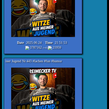
Date
2025.06.24
Time
21:51:53
3787162
21959
(+43)
 Nr.443 #lachen #fun #humor